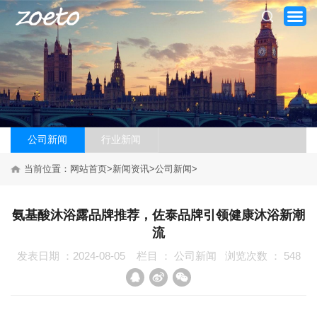
公司新闻
行业新闻
当前位置：
网站首页
>
新闻资讯
>
公司新闻
>
网站首页
关于我们
氨基酸沐浴露品牌推荐，佐泰品牌引领健康沐浴新潮
流
产品系列
发表日期 ：2024-08-05
栏目 ：
公司新闻
浏览次数 ：
548
新闻资讯
加盟案例