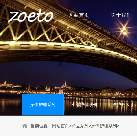
网站首页
关于我们
身体护理系列
公司新闻
头部护理系列
行业新闻
洗护套装系列
身体护理系列
头部护理系列
洗护套装系
当前位置：
网站首页
>
产品系列
>
身体护理系列
>