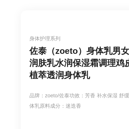
身体护理系列
佐泰（zoeto）身体乳男
润肤乳水润保湿霜调理鸡
植萃透润身体乳
品牌：zoeto/佐泰功效：芳香 补水保湿 
体乳原料成分：迷迭香