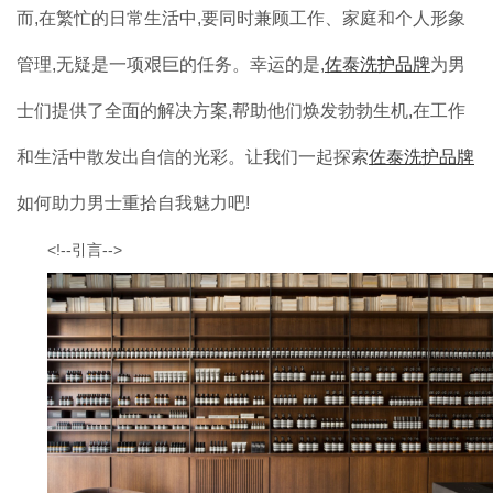
加盟案例
而,在繁忙的日常生活中,要同时兼顾工作、家庭和个人形象
品牌加盟
管理,无疑是一项艰巨的任务。幸运的是,
佐泰洗护品牌
为男
士们提供了全面的解决方案,帮助他们焕发勃勃生机,在工作
联系我们
和生活中散发出自信的光彩。让我们一起探索
佐泰洗护品牌
如何助力男士重拾自我魅力吧!
<!--引言-->