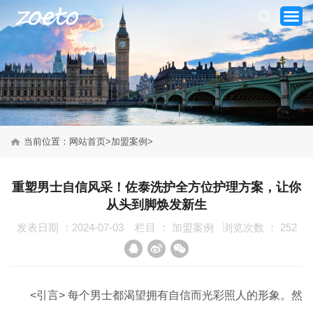
当前位置：
网站首页
>
加盟案例
>
网站首页
重塑男士自信风采！佐泰洗护全方位护理方案，让你
从头到脚焕发新生
关于我们
发表日期 ：2024-07-03
栏目 ：
加盟案例
浏览次数 ：
252
产品系列
新闻资讯
<引言> 每个男士都渴望拥有自信而光彩照人的形象。然