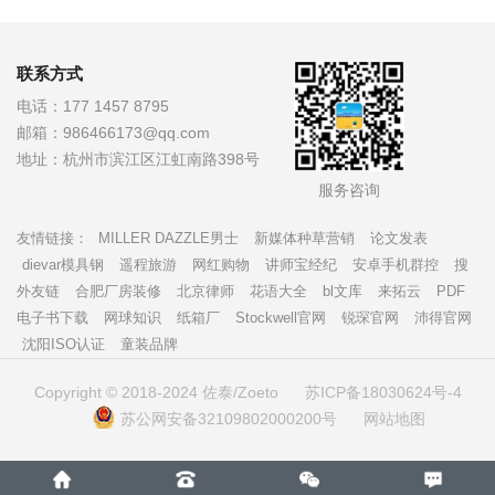
联系方式
电话：
177 1457 8795
邮箱：
986466173@qq.com
地址：
杭州市滨江区江虹南路398号
服务咨询
友情链接：
MILLER DAZZLE男士
新媒体种草营销
论文发表
dievar模具钢
遥程旅游
网红购物
讲师宝经纪
安卓手机群控
搜
外友链
合肥厂房装修
北京律师
花语大全
bl文库
来拓云
PDF
电子书下载
网球知识
纸箱厂
Stockwell官网
锐琛官网
沛得官网
沈阳ISO认证
童装品牌
Copyright © 2018-2024 佐泰/Zoeto
苏ICP备18030624号-4
苏公网安备32109802000200号
网站地图