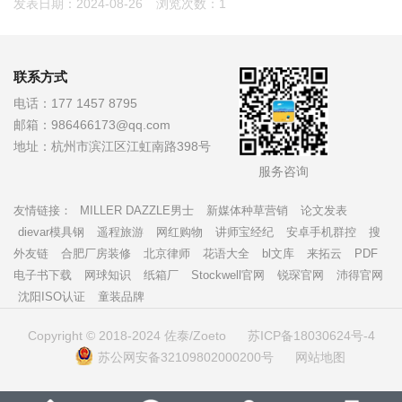
发表日期：2024-08-26
浏览次数：1
联系方式
电话：
177 1457 8795
邮箱：
986466173@qq.com
地址：
杭州市滨江区江虹南路398号
服务咨询
友情链接：
MILLER DAZZLE男士
新媒体种草营销
论文发表
dievar模具钢
遥程旅游
网红购物
讲师宝经纪
安卓手机群控
搜
外友链
合肥厂房装修
北京律师
花语大全
bl文库
来拓云
PDF
电子书下载
网球知识
纸箱厂
Stockwell官网
锐琛官网
沛得官网
沈阳ISO认证
童装品牌
Copyright © 2018-2024 佐泰/Zoeto
苏ICP备18030624号-4
苏公网安备32109802000200号
网站地图