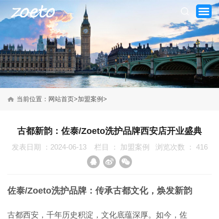
当前位置：
网站首页
>
加盟案例
>
网站首页
古都新韵：佐泰/Zoeto洗护品牌西安店开业盛典
发表日期 ：2024-06-13
栏目 ：
加盟案例
浏览次数 ：
416
关于我们
产品系列
佐泰/Zoeto洗护品牌：传承古都文化，焕发新韵
新闻资讯
古都西安，千年历史积淀，文化底蕴深厚。如今，佐