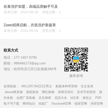
佐泰洗护加盟，高端品质触手可及
发表日期：2024-08-26
浏览次数：1
Zoeto招商启航，共筑洗护新篇章
发表日期：2024-08-26
浏览次数：1
联系方式
电话：
177 1457 8795
邮箱：
986466173@qq.com
地址：
杭州市滨江区江虹南路398号
服务咨询
友情链接：
MILLER DAZZLE男士
新媒体种草营销
论文发表
dievar模具钢
遥程旅游
网红购物
讲师宝经纪
安卓手机群控
搜
外友链
合肥厂房装修
北京律师
花语大全
bl文库
来拓云
PDF
电子书下载
网球知识
纸箱厂
Stockwell官网
锐琛官网
沛得官网