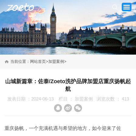
当前位置：
网站首页
>
加盟案例
>
网站首页
山城新篇章：佐泰/Zoeto洗护品牌加盟店重庆扬帆起
航
关于我们
发表日期 ：2024-06-13
栏目 ：
加盟案例
浏览次数 ：
413
产品系列
新闻资讯
重庆扬帆，一个充满机遇与希望的地方，如今迎来了佐
加盟案例