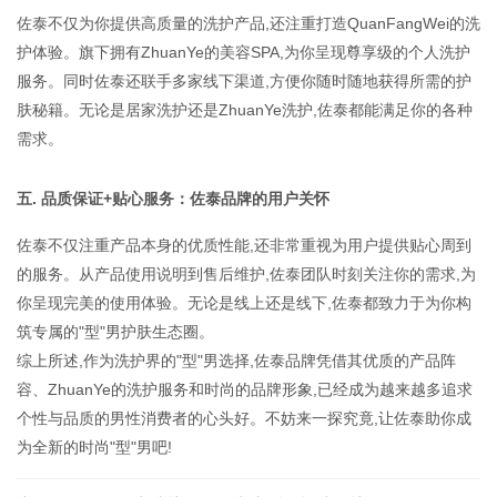
佐泰不仅为你提供高质量的洗护产品,还注重打造QuanFangWei的洗
护体验。旗下拥有ZhuanYe的美容SPA,为你呈现尊享级的个人洗护
服务。同时佐泰还联手多家线下渠道,方便你随时随地获得所需的护
肤秘籍。无论是居家洗护还是ZhuanYe洗护,佐泰都能满足你的各种
需求。
五. 品质保证+贴心服务：佐泰品牌的用户关怀
佐泰不仅注重产品本身的优质性能,还非常重视为用户提供贴心周到
的服务。从产品使用说明到售后维护,佐泰团队时刻关注你的需求,为
你呈现完美的使用体验。无论是线上还是线下,佐泰都致力于为你构
筑专属的"型"男护肤生态圈。
综上所述,作为洗护界的"型"男选择,佐泰品牌凭借其优质的产品阵
容、ZhuanYe的洗护服务和时尚的品牌形象,已经成为越来越多追求
个性与品质的男性消费者的心头好。不妨来一探究竟,让佐泰助你成
为全新的时尚"型"男吧!