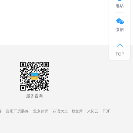
电话

微信

TOP
服务咨询
链
合肥厂房装修
北京律师
花语大全
bl文库
来拓云
PDF