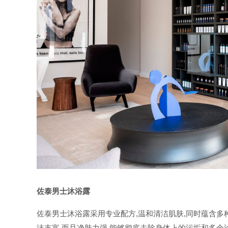
佐泰男士沐浴露
佐泰男士沐浴露采用专业配方,温和清洁肌肤,同时蕴含多
沫丰富,而且净肤力强,能够彻底去除身体上的污垢和多余