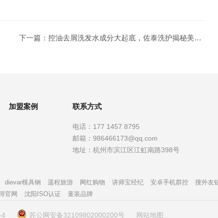
下一篇：
控油去屑洗发水成分大起底，佐泰洗护揭秘美发秘籍！
加盟案例
联系方式
电话：
177 1457 8795
邮箱：
986466173@qq.com
地址：
杭州市滨江区江虹南路398号
dievar模具钢
遥程旅游
网红购物
讲师宝经纪
安卓手机群控
搜外友
得官网
沈阳ISO认证
童装品牌
-4
苏公网安备32109802000200号
网站地图