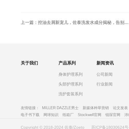
上一篇：
控油去屑新宠儿，佐泰洗发水成分揭秘，告别油头烦恼！
关于我们
产品系列
新闻资讯
身体护理系列
公司新闻
头部护理系列
行业新闻
洗护套装系列
友情链接：
MILLER DAZZLE男士
新媒体种草营销
论文发表
电子书下载
网球知识
纸箱厂
Stockwell官网
锐琛官网
沛
Copyright © 2018-2024 佐泰/Zoeto
苏ICP备18030624号