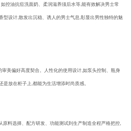
品。如控油抗痘洗面奶、柔润滋养须后水等,能有效解决男士常
香型设计,散发出沉稳、诱人的男士气息,彰显出男性独特的魅
费者的审美偏好高度契合。人性化的使用设计,如泵头控制、瓶身
还是放在柜子上,都能为生活增添时尚质感。
度,从原料选择、配方研发、功能测试到生产制造全程严格把控,