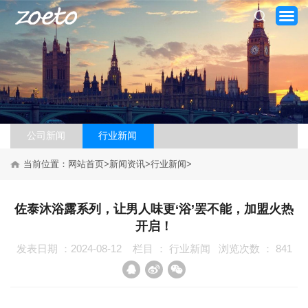
公司新闻
行业新闻
网站首页
当前位置：
网站首页
>
新闻资讯
>
行业新闻
>
关于我们
佐泰沐浴露系列，让男人味更‘浴’罢不能，加盟火热
开启！
产品系列
发表日期 ：2024-08-12
栏目 ：
行业新闻
浏览次数 ：
841
新闻资讯
加盟案例