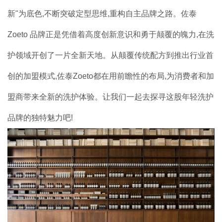
加盟案例
新"为底色,不断突破定型思维,重构自主品牌之路。佐泰
Zoeto 品牌正是凭借着高度创新意识和勇于颠覆的魄力,在洗
品牌加盟
护领域开创了一片全新天地。从颠覆传统配方到推出行业首
联系我们
创的加盟模式,佐泰Zoeto都在用前瞻性的布局,为消费者和加
盟商带来全新的洗护体验。让我们一起去探寻这股年轻洗护
品牌的独特魅力吧!