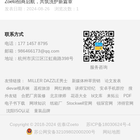
Zoeto招商启航，共筑洗护新篇章
发表日期：2024-08-26
浏览次数：1
联系方式
电话：
177 1457 8795
邮箱：
986466173@qq.com
地址：
杭州市滨江区江虹南路398号
服务咨询
友情链接：
MILLER DAZZLE男士
新媒体种草营销
论文发表
dievar模具钢
遥程旅游
网红购物
讲师宝经纪
安卓手机群控
搜
外友链
合肥厂房装修
北京律师
花语大全
bl文库
来拓云
PDF
电子书下载
网球知识
纸箱厂
Stockwell官网
锐琛官网
沛得官网
沈阳ISO认证
童装品牌
Copyright © 2018-2024 佐泰/Zoeto
苏ICP备18030624号-4
苏公网安备32109802000200号
网站地图