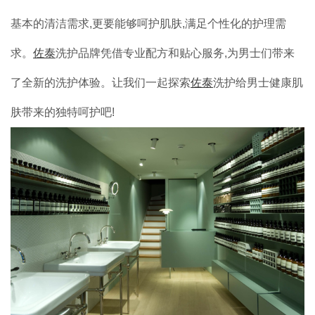
基本的清洁需求,更要能够呵护肌肤,满足个性化的护理需
品牌加盟
求。
佐泰
洗护品牌凭借专业配方和贴心服务,为男士们带来
联系我们
了全新的洗护体验。让我们一起探索
佐泰
洗护给男士健康肌
肤带来的独特呵护吧!