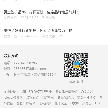
男士洗护品牌排行再更新，佐泰品牌稳居前列！
发表日期：2024-08-22
浏览次数：1
洗护品牌排行新出炉，佐泰品牌凭实力上榜！
发表日期：2024-08-20
浏览次数：248
联系方式
电话：
177 1457 8795
邮箱：
986466173@qq.com
地址：
杭州市滨江区江虹南路398号
服务咨询
友情链接：
MILLER DAZZLE男士
新媒体种草营销
论文发表
dievar模具钢
遥程旅游
网红购物
讲师宝经纪
安卓手机群控
搜
外友链
合肥厂房装修
北京律师
花语大全
bl文库
来拓云
PDF