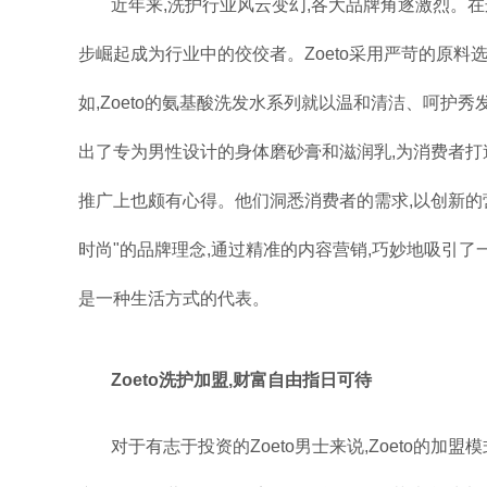
近年来,洗护行业风云变幻,各大品牌角逐激烈。在这
步崛起成为行业中的佼佼者。Zoeto采用严苛的原料
如,Zoeto的氨基酸洗发水系列就以温和清洁、呵护秀
出了专为男性设计的身体磨砂膏和滋润乳,为消费者打造
推广上也颇有心得。他们洞悉消费者的需求,以创新的营
时尚"的品牌理念,通过精准的内容营销,巧妙地吸引了一
是一种生活方式的代表。
Zoeto洗护加盟,财富自由指日可待
对于有志于投资的Zoeto男士来说,Zoeto的加