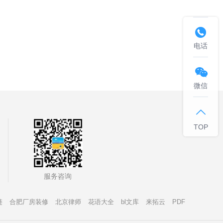

电话

微信

TOP
服务咨询
链
合肥厂房装修
北京律师
花语大全
bl文库
来拓云
PDF