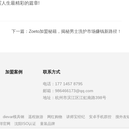
写人生最精彩的篇章!
下一篇：
Zoeto加盟秘籍，揭秘男士洗护市场赚钱新路径！
加盟案例
联系方式
电话：
177 1457 8795
邮箱：
986466173@qq.com
地址：
杭州市滨江区江虹南路398号
dievar模具钢
遥程旅游
网红购物
讲师宝经纪
安卓手机群控
搜外友
得官网
沈阳ISO认证
童装品牌