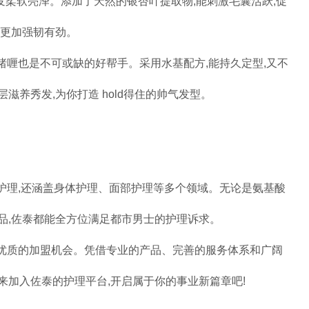
秀发柔软亮泽。添加了天然的银杏叶提取物,能刺激毛囊活跃,促
质更加强韧有劲。
啫喱也是不可或缺的好帮手。采用水基配方,能持久定型,又不
滋养秀发,为你打造 hold得住的帅气发型。
护理,还涵盖身体护理、面部护理等多个领域。无论是氨基酸
品,佐泰都能全方位满足都市男士的护理诉求。
了优质的加盟机会。凭借专业的产品、完善的服务体系和广阔
来加入佐泰的护理平台,开启属于你的事业新篇章吧!