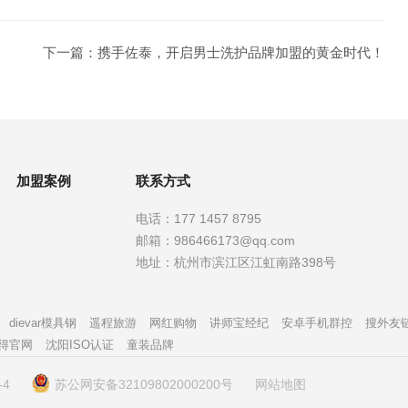
下一篇：
携手佐泰，开启男士洗护品牌加盟的黄金时代！
加盟案例
联系方式
电话：
177 1457 8795
邮箱：
986466173@qq.com
地址：
杭州市滨江区江虹南路398号
dievar模具钢
遥程旅游
网红购物
讲师宝经纪
安卓手机群控
搜外友
得官网
沈阳ISO认证
童装品牌
-4
苏公网安备32109802000200号
网站地图