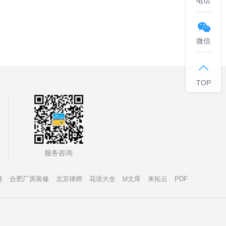
电话

微信

TOP
服务咨询
链
合肥厂房装修
北京律师
花语大全
bl文库
来拓云
PDF