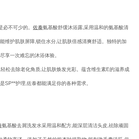
是必不可少的。
佐泰
氨基酸舒缓沐浴露,采用温和的氨基酸清
还能维护肌肤屏障,锁住水分,让肌肤倍感清爽舒适。独特的加
你尽享一次难忘的沐浴体验。
,轻松去除老化角质,让肌肤焕发光彩。蕴含维生素E的滋养成
是SP**护理,佐泰都能满足你的各种需求。
泰
氨基酸去屑洗发水采用温和配方,能深层清洁头皮,祛除顽固