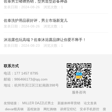
佐泰男士啫喱热销，型男造型必备神器
发表日期：2024-08-26
浏览次数：1
佐泰洗护用品获好评，男士市场新宠儿
发表日期：2024-08-26
浏览次数：1
沐浴露也玩高端？佐泰沐浴露品牌让你爱不释手！
发表日期：2024-08-23
浏览次数：1
联系方式
电话：
177 1457 8795
邮箱：
986466173@qq.com
地址：
杭州市滨江区江虹南路398号
服务咨询
友情链接：
MILLER DAZZLE男士
新媒体种草营销
论文发表
dievar模具钢
遥程旅游
网红购物
讲师宝经纪
安卓手机群控
搜