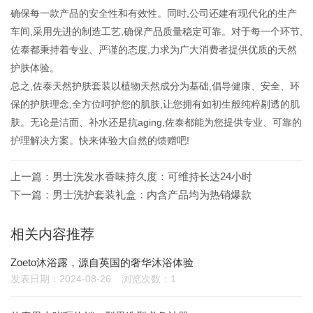
确保每一款产品的安全性和有效性。同时,公司还建有现代化的生产
车间,采用先进的制造工艺,确保产品质量稳定可靠。对于每一个环节,
佐泰都秉持着专业、严谨的态度,力求为广大消费者提供优质的天然
护肤体验。
总之,佐泰天然护肤套装以植物天然成分为基础,倡导健康、安全、环
保的护肤理念,全方位呵护您的肌肤,让您拥有如初生般纯粹剔透的肌
肤。无论是洁面、补水还是抗aging,佐泰都能为您提供专业、可靠的
护理解决方案。快来体验大自然的馈赠吧!
上一篇：
男士洗发水香味持久度：可维持长达24小时
下一篇：
男士洗护套装礼盒：内含产品均为热销爆款
相关内容推荐
Zoeto沐浴露，源自英国的奢华沐浴体验
发表日期：2024-08-26
浏览次数：1