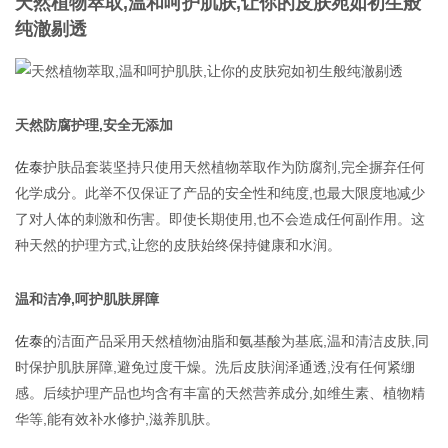
天然植物萃取,温和呵护肌肤,让你的皮肤宛如初生般
纯澈剔透
联系我们
天然防腐护理,安全无添加
佐泰
护肤品套装坚持只使用天然植物萃取作为防腐剂,完全摒弃任何
化学成分。此举不仅保证了产品的安全性和纯度,也最大限度地减少
了对人体的刺激和伤害。即使长期使用,也不会造成任何副作用。这
种天然的护理方式,让您的皮肤始终保持健康和水润。
温和洁净,呵护肌肤屏障
佐泰
的洁面产品采用天然植物油脂和氨基酸为基底,温和清洁皮肤,同
时保护肌肤屏障,避免过度干燥。洗后皮肤润泽通透,没有任何紧绷
感。后续护理产品也均含有丰富的天然营养成分,如维生素、植物精
华等,能有效补水修护,滋养肌肤。