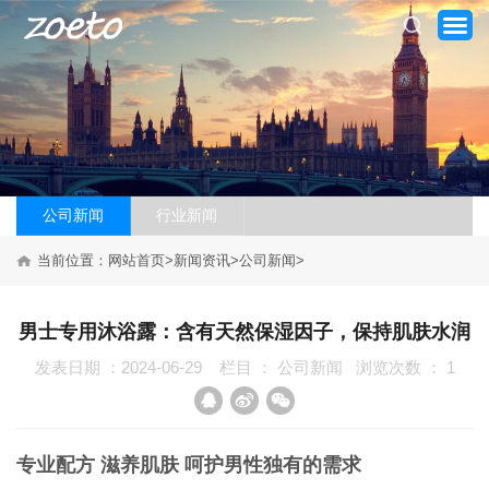
网站首页
公司新闻
行业新闻
当前位置：
网站首页
>
新闻资讯
>
公司新闻
>
关于我们
产品系列
男士专用沐浴露：含有天然保湿因子，保持肌肤水润
发表日期 ：2024-06-29
栏目 ：
公司新闻
浏览次数 ：
1
新闻资讯
加盟案例
专业配方 滋养肌肤 呵护男性独有的需求
品牌加盟