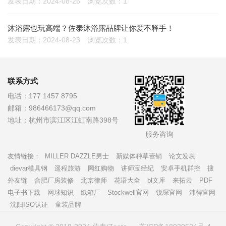
发表日期：2024-08-26
浏览次数：1
沐浴露也玩高端？佐泰沐浴露品牌让你爱不释手！
发表日期：2024-08-23
浏览次数：1
联系方式
电话：
177 1457 8795
邮箱：
986466173@qq.com
地址：
杭州市滨江区江虹南路398号
服务咨询
友情链接：
MILLER DAZZLE男士
新媒体种草营销
论文发表
dievar模具钢
遥程旅游
网红购物
讲师宝经纪
安卓手机群控
搜
外友链
合肥厂房装修
北京律师
花语大全
bl文库
来拓云
PDF
电子书下载
网球知识
纸箱厂
Stockwell官网
锐琛官网
沛得官网
沈阳ISO认证
童装品牌