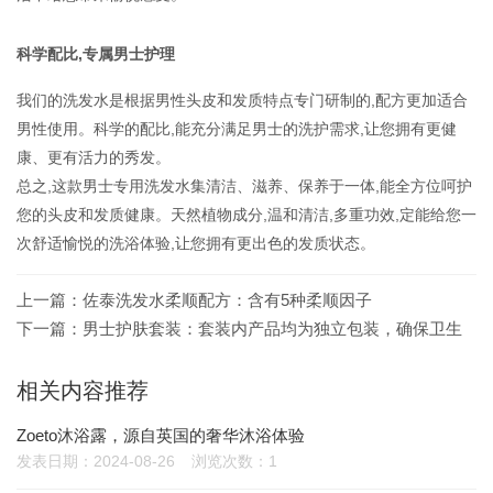
科学配比,专属男士护理
我们的洗发水是根据男性头皮和发质特点专门研制的,配方更加适合
男性使用。科学的配比,能充分满足男士的洗护需求,让您拥有更健
康、更有活力的秀发。
总之,这款男士专用洗发水集清洁、滋养、保养于一体,能全方位呵护
您的头皮和发质健康。天然植物成分,温和清洁,多重功效,定能给您一
次舒适愉悦的洗浴体验,让您拥有更出色的发质状态。
上一篇：
佐泰洗发水柔顺配方：含有5种柔顺因子
下一篇：
男士护肤套装：套装内产品均为独立包装，确保卫生
相关内容推荐
Zoeto沐浴露，源自英国的奢华沐浴体验
发表日期：2024-08-26
浏览次数：1