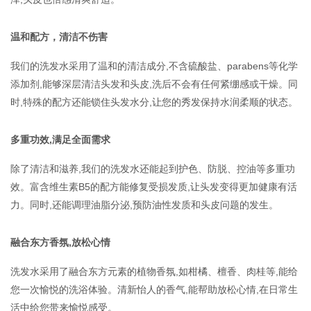
温和配方，清洁不伤害
我们的洗发水采用了温和的清洁成分,不含硫酸盐、parabens等化学
添加剂,能够深层清洁头发和头皮,洗后不会有任何紧绷感或干燥。同
时,特殊的配方还能锁住头发水分,让您的秀发保持水润柔顺的状态。
多重功效,满足全面需求
除了清洁和滋养,我们的洗发水还能起到护色、防脱、控油等多重功
效。富含维生素B5的配方能修复受损发质,让头发变得更加健康有活
力。同时,还能调理油脂分泌,预防油性发质和头皮问题的发生。
融合东方香氛,放松心情
洗发水采用了融合东方元素的植物香氛,如柑橘、檀香、肉桂等,能给
您一次愉悦的洗浴体验。清新怡人的香气,能帮助放松心情,在日常生
活中给您带来愉悦感受。