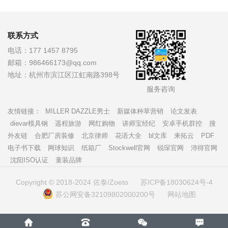
联系方式
电话：
177 1457 8795
邮箱：
986466173@qq.com
地址：
杭州市滨江区江虹南路398号
服务咨询
友情链接：
MILLER DAZZLE男士
新媒体种草营销
论文发表
dievar模具钢
遥程旅游
网红购物
讲师宝经纪
安卓手机群控
搜
外友链
合肥厂房装修
北京律师
花语大全
bl文库
来拓云
PDF
电子书下载
网球知识
纸箱厂
Stockwell官网
锐琛官网
沛得官网
沈阳ISO认证
童装品牌
Copyright © 2018-2024 佐泰/Zoeto
苏ICP备18030624号-4
苏公网安备32109802000200号
网站地图