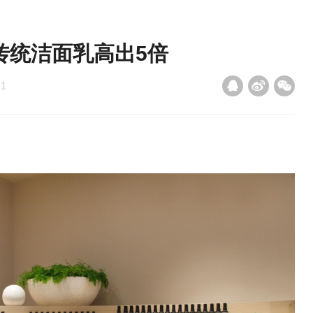
传统洁面乳高出5倍
：
1