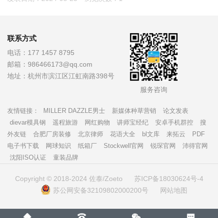
联系方式
电话：
177 1457 8795
邮箱：
986466173@qq.com
地址：
杭州市滨江区江虹南路398号
服务咨询
友情链接：
MILLER DAZZLE男士
新媒体种草营销
论文发表
dievar模具钢
遥程旅游
网红购物
讲师宝经纪
安卓手机群控
搜
外友链
合肥厂房装修
北京律师
花语大全
bl文库
来拓云
PDF
电子书下载
网球知识
纸箱厂
Stockwell官网
锐琛官网
沛得官网
沈阳ISO认证
童装品牌
Copyright © 2018-2024 佐泰/Zoeto
苏ICP备18030624号-4
苏公网安备32109802000200号
网站地图