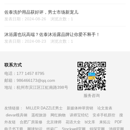
佐泰洗护用品获好评，男士市场新宠儿
发表日期：2024-08-26
浏览次数：1
沐浴露也玩高端？佐泰沐浴露品牌让你爱不释手！
发表日期：2024-08-23
浏览次数：1
联系方式
电话：
177 1457 8795
邮箱：
986466173@qq.com
地址：
杭州市滨江区江虹南路398号
服务咨询
友情链接：
MILLER DAZZLE男士
新媒体种草营销
论文发表
dievar模具钢
遥程旅游
网红购物
讲师宝经纪
安卓手机群控
搜
外友链
合肥厂房装修
北京律师
花语大全
bl文库
来拓云
PDF
电子书下载
网球知识
纸箱厂
Stockwell官网
锐琛官网
沛得官网