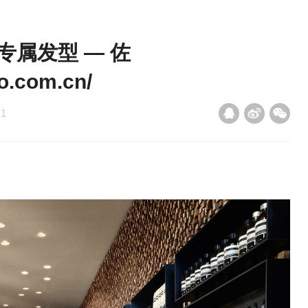
专属发型 — 佐
o.com.cn/
：
1